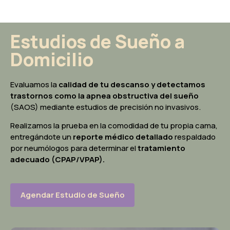
Estudios de Sueño a
Domicilio
Evaluamos la
calidad de tu descanso y detectamos
trastornos como la apnea obstructiva del sueño
(SAOS) mediante estudios de precisión no invasivos.
Realizamos la prueba en la comodidad de tu propia cama,
entregándote un
reporte médico detallado
respaldado
por neumólogos para determinar el
tratamiento
adecuado (CPAP/VPAP)
.
Agendar Estudio de Sueño